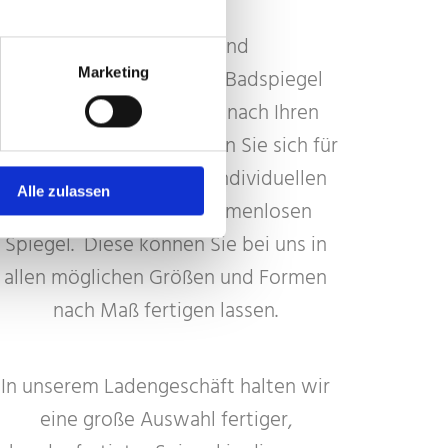
Wir schneiden und
Marketing
schleifen Wandspiegel, Bad­spiegel
oder Sicherheits­spiegel nach Ihren
Vorstellungen. Entschieden Sie sich für
einen handgefertigten, individuellen
Alle zulassen
Rahmen oder einen rahmenlosen
Spiegel. Diese können Sie bei uns in
allen möglichen Größen und Formen
nach Maß fertigen lassen.
In unserem Ladengeschäft halten wir
eine große Auswahl fertiger,