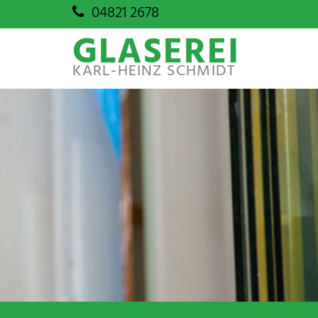
Zum Inhalt springen
04821 2678

GLASEREI
KARL-HEINZ SCHMIDT