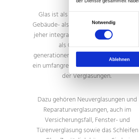
der Dienste gesammelt habe
Glas ist als Werkstoff sowohl in der
Einwilligungsauswahl
Notwendig
Gebäude- als auch Innenarchitektur se
jeher integraler Bestandteil. Wir biete
als Glaserbetrieb mit
generationenübergreifenden Erfahrun
Ablehnen
ein umfangreiches Spektrum im Berei
der Verglasungen.
Dazu gehören Neuverglasungen und
Reparaturverglasungen, auch im
Versicherungsfall, Fenster- und
Türenverglasung sowie das Schleifen