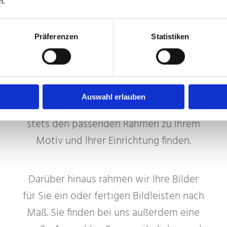
n.
In unserem Ladengeschäft in Itzehoe
Präferenzen
Statistiken
it
haben wir ein großes Angebot
n
verschiedener Rahmenleisten auf Lager.
Sie können aus einer Vielzahl
g
unterschiedlicher Materialien, Farben
Auswahl erlauben
ch
und Formen auswählen, so dass Sie
stets den passenden Rahmen zu Ihrem
Motiv und Ihrer Einrichtung finden.
Darüber hinaus rahmen wir Ihre Bilder
für Sie ein oder fertigen Bildleisten nach
Maß. Sie finden bei uns außerdem eine